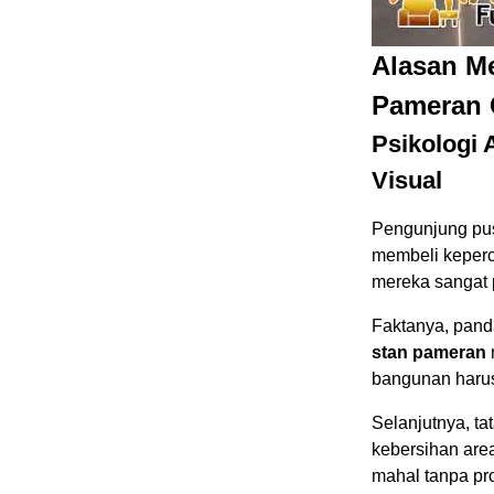
Alasan M
Pameran 
Psikologi
Visual
Pengunjung pus
membeli keperc
mereka sangat 
Faktanya, pand
stan pameran
bangunan harus 
Selanjutnya, t
kebersihan are
mahal tanpa pro