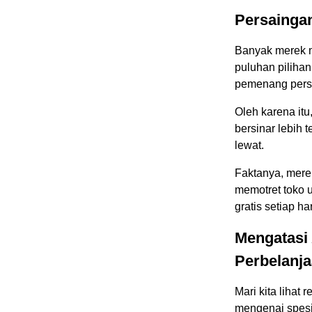
Persaingan
Banyak merek m
puluhan piliha
pemenang persa
Oleh karena it
bersinar lebih 
lewat.
Faktanya, mere
memotret toko 
gratis setiap har
Mengatasi 
Perbelanj
Mari kita lihat
mengenai spesi