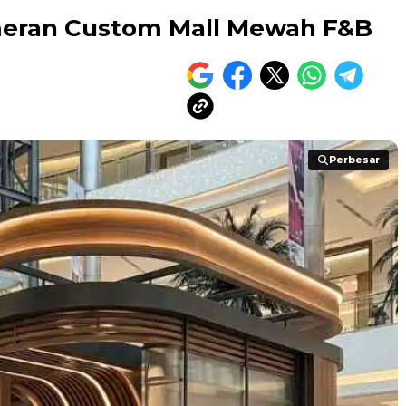
meran Custom Mall Mewah F&B
Perbesar
Perbesar