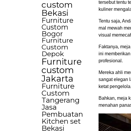
custom
tersebut tentu
kuliner mengala
Bekasi
Furniture
Tentu saja, And
Custom
mal mewah memb
Bogor
visual memeca
Furniture
Custom
Faktanya, meja 
Depok
ini memberikan
Furniture
profesional.
custom
Mereka ahli m
Jakarta
sangat elegan l
Furniture
ketat pengelola
Custom
Bahkan, meja k
Tangerang
menahan panasny
Jasa
Pembuatan
Kitchen set
Bekasi