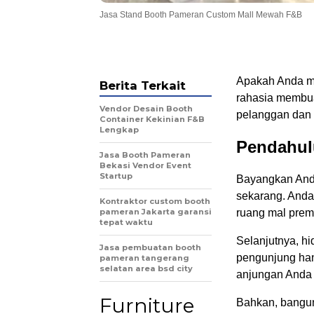
Jasa Stand Booth Pameran Custom Mall Mewah F&B
Apakah Anda m
Berita Terkait
rahasia membua
Vendor Desain Booth
pelanggan dan
Container Kekinian F&B
Lengkap
Pendahul
Jasa Booth Pameran
Bekasi Vendor Event
Startup
Bayangkan And
sekarang. Anda
Kontraktor custom booth
pameran Jakarta garansi
ruang mal prem
tepat waktu
Selanjutnya, h
Jasa pembuatan booth
pengunjung han
pameran tangerang
selatan area bsd city
anjungan Anda t
Furniture
Bahkan, bangun