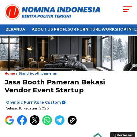
BERANDA
ABOUT US PROFESOR FURNITURE WORKSHOP INTE
/
Home
Stand booth pameran
Jasa Booth Pameran Bekasi
Vendor Event Startup
Olympic Furniture Custom
Selasa, 10 Februari 2026
Perbesar
Perbesar