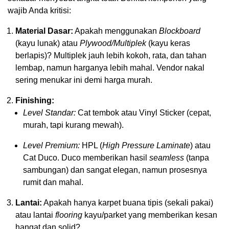
wajib Anda kritisi:
Material Dasar:
Apakah menggunakan
Blockboard
(kayu lunak) atau
Plywood/Multiplek
(kayu keras
berlapis)? Multiplek jauh lebih kokoh, rata, dan tahan
lembap, namun harganya lebih mahal. Vendor nakal
sering menukar ini demi harga murah.
Finishing:
Level Standar:
Cat tembok atau Vinyl Sticker (cepat,
murah, tapi kurang mewah).
Level Premium:
HPL (
High Pressure Laminate
) atau
Cat Duco. Duco memberikan hasil
seamless
(tanpa
sambungan) dan sangat elegan, namun prosesnya
rumit dan mahal.
Lantai:
Apakah hanya karpet buana tipis (sekali pakai)
atau lantai
flooring
kayu/parket yang memberikan kesan
hangat dan solid?