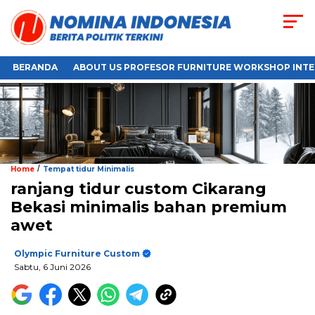
BERANDA
ABOUT US PROFESOR FURNITURE WORKSHOP INTE
/
Home
Tempat tidur Minimalis
ranjang tidur custom Cikarang
Bekasi minimalis bahan premium
awet
Olympic Furniture Custom
Sabtu, 6 Juni 2026