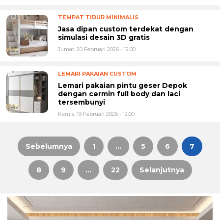
TEMPAT TIDUR MINIMALIS
Jasa dipan custom terdekat dengan
simulasi desain 3D gratis
Jumat, 20 Februari 2026 - 12:00
LEMARI PAKAIAN CUSTOM
Lemari pakaian pintu geser Depok
dengan cermin full body dan laci
tersembunyi
Kamis, 19 Februari 2026 - 12:00
Sebelumnya
1
…
5
6
7
Paginasi
8
9
…
22
Selanjutnya
pos