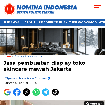
BERANDA
ABOUT US PROFESOR FURNITURE WORKSHOP INTE
/
Home
Display toko custom
Jasa pembuatan display toko
skincare mewah Jakarta
Olympic Furniture Custom
Jumat, 6 Februari 2026
Perbesar
Perbesar