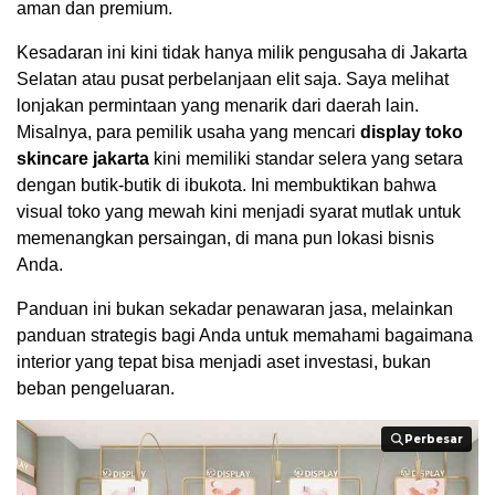
aman dan premium.
Kesadaran ini kini tidak hanya milik pengusaha di Jakarta
Selatan atau pusat perbelanjaan elit saja. Saya melihat
lonjakan permintaan yang menarik dari daerah lain.
Misalnya, para pemilik usaha yang mencari
display toko
skincare jakarta
kini memiliki standar selera yang setara
dengan butik-butik di ibukota. Ini membuktikan bahwa
visual toko yang mewah kini menjadi syarat mutlak untuk
memenangkan persaingan, di mana pun lokasi bisnis
Anda.
Panduan ini bukan sekadar penawaran jasa, melainkan
panduan strategis bagi Anda untuk memahami bagaimana
interior yang tepat bisa menjadi aset investasi, bukan
beban pengeluaran.
Perbesar
Perbesar