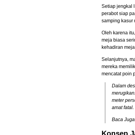
Setiap jengkal 
perabot siap p
samping kasur 
Oleh karena it
meja biasa ser
kehadiran meja
Selanjutnya, mar
mereka memiliki
mencatat poin pe
Dalam desa
merugikan.
meter pers
amat fatal.
Baca Juga
Konsep J