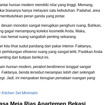
lantai hunian modern memiliki nilai yang tinggi. Memang,
akai biasanya hanya melayani satu kebutuhan. Padahal, area
membutuhkan peran ganda yang pintar.
u, desain monoton sangat merugikan penghuni ruang. Bahkan,
ing gagal menampung koleksi kosmetik Anda. Maka,
 rias hemat ruang sangatlah penting sekarang.
i kita lihat sudut pandang dari pakar interior. Faktanya,
 perhitungan efisiensi ruang yang sangat teliti. Pastikan Anda
nting dari kutipan berikut ini.
in hunian modern, perabot berdimensi tunggal sangat
 Faktanya, benda tersebut merampas lebih dari setengah
egi. Jadi, ini merupakan kerugian penataan ruangan yang
:
Kitchen Set Minimalis
asa Meja Rias Apartemen Bekasi