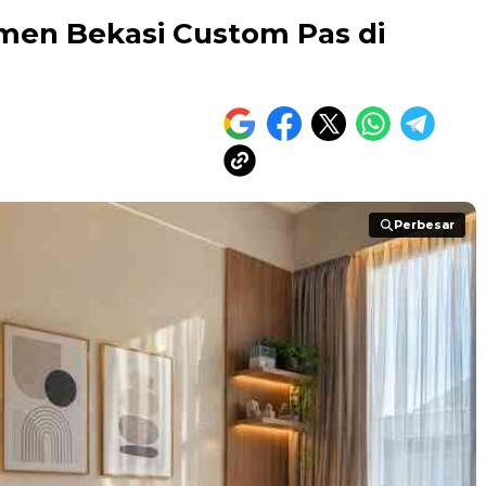
emen Bekasi Custom Pas di
Perbesar
Perbesar