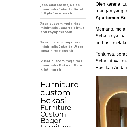
Oleh karena itu
jasa custom meja rias
minimalis Jakarta Barat
ruangan yang m
full plafon mewah
Apartemen Be
Jasa custom meja rias
minimalis Jakarta Timur
Memang, meja r
anti rayap terbaik
Sebaliknya, hal 
Jasa custom meja rias
berhasil melaku
minimalis Jakarta Utara
desain free ongkir
Tentunya, perab
Selanjutnya, m
Pusat custom meja rias
minimalis Bekasi Utara
Pastikan Anda 
kilat murah
Furniture
custom
Bekasi
Furniture
Custom
Bogor