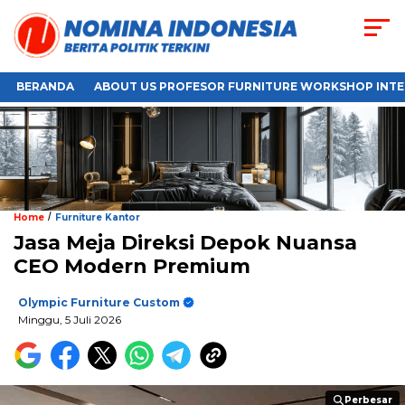
BERANDA
ABOUT US PROFESOR FURNITURE WORKSHOP INTE
/
Home
Furniture Kantor
Jasa Meja Direksi Depok Nuansa
CEO Modern Premium
Olympic Furniture Custom
Minggu, 5 Juli 2026
Perbesar
Perbesar