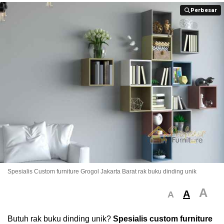
Perbesar
Perbesar
Spesialis Custom furniture Grogol Jakarta Barat rak buku dinding unik
A
A
A
Butuh rak buku dinding unik?
Spesialis custom furniture