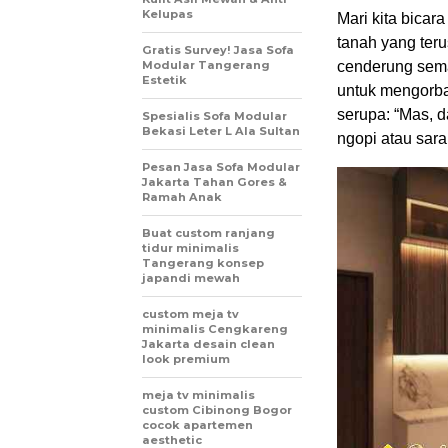
Kelupas
Mari kita bicara
tanah yang ter
Gratis Survey! Jasa Sofa
Modular Tangerang
cenderung sema
Estetik
untuk mengorba
serupa: “Mas, d
Spesialis Sofa Modular
Bekasi Leter L Ala Sultan
ngopi atau sara
Pesan Jasa Sofa Modular
Jakarta Tahan Gores &
Ramah Anak
Buat custom ranjang
tidur minimalis
Tangerang konsep
japandi mewah
custom meja tv
minimalis Cengkareng
Jakarta desain clean
look premium
meja tv minimalis
custom Cibinong Bogor
cocok apartemen
aesthetic