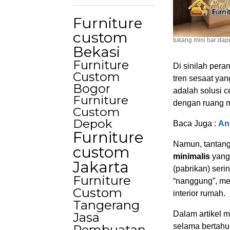
Furniture
custom
tukang mini bar dap
Bekasi
Furniture
Di sinilah pera
Custom
tren sesaat yan
Bogor
adalah solusi c
Furniture
dengan ruang m
Custom
Depok
Baca Juga :
An
Furniture
Namun, tantan
custom
minimalis
yang 
Jakarta
(pabrikan) ser
Furniture
“nanggung”, me
Custom
interior rumah.
Tangerang
Dalam artikel 
Jasa
selama bertahun
Pembuatan