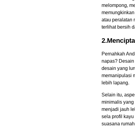
melompong, mel
memungkinkan A
atau peralatan
terlihat bersih d
2.Mencipt
Pernahkah And
napas? Desain m
desain yang lur
memanipulasi m
lebih lapang.
Selain itu, asp
minimalis yang
menjadi jauh le
sela profil kay
suasana rumah 