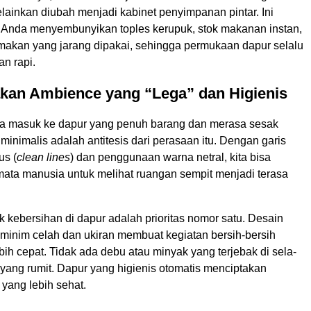
ainkan diubah menjadi kabinet penyimpanan pintar. Ini
nda menyembunyikan toples kerupuk, stok makanan instan,
 makan yang jarang dipakai, sehingga permukaan dapur selalu
an rapi.
akan Ambience yang “Lega” dan Higienis
a masuk ke dapur yang penuh barang dan merasa sesak
inimalis adalah antitesis dari perasaan itu. Dengan garis
us (
clean lines
) dan penggunaan warna netral, kita bisa
ata manusia untuk melihat ruangan sempit menjadi terasa
ek kebersihan di dapur adalah prioritas nomor satu. Desain
 minim celah dan ukiran membuat kegiatan bersih-bersih
bih cepat. Tidak ada debu atau minyak yang terjebak di sela-
u yang rumit. Dapur yang higienis otomatis menciptakan
yang lebih sehat.