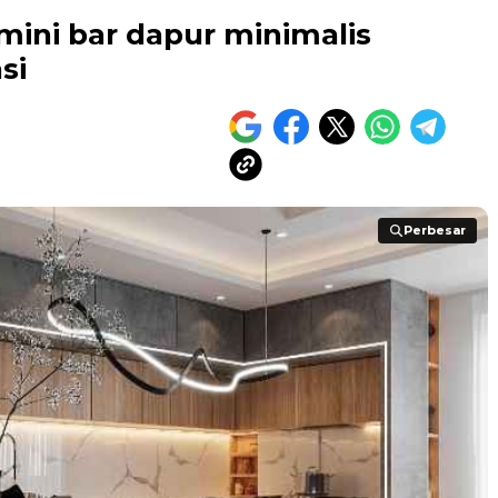
ini bar dapur minimalis
si
Perbesar
Perbesar