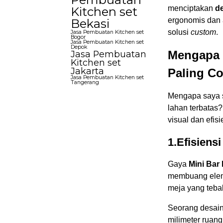
menciptakan
d
Kitchen set
ergonomis dan
Bekasi
solusi
custom
.
Jasa Pembuatan Kitchen set
Bogor
Jasa Pembuatan Kitchen set
Depok
Mengapa 
Jasa Pembuatan
Kitchen set
Jakarta
Paling C
Jasa Pembuatan Kitchen set
Tangerang
Mengapa saya s
lahan terbatas
visual dan efisi
1.Efisien
Gaya
Mini Bar
membuang elemen
meja yang teba
Seorang desain
milimeter ruang