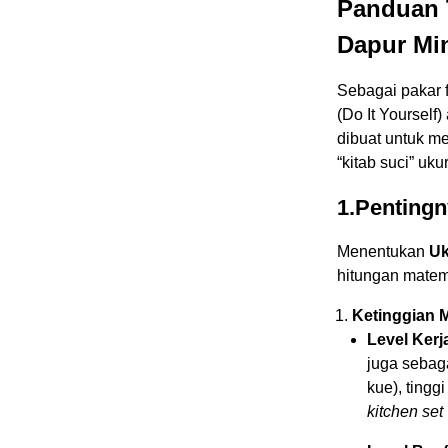
Panduan T
Dapur Min
Sebagai pakar f
(Do It Yourself
dibuat untuk me
“kitab suci” uk
1.Penting
Menentukan
Uk
hitungan matem
Ketinggian M
Level Kerj
juga sebag
kue), tingg
kitchen set