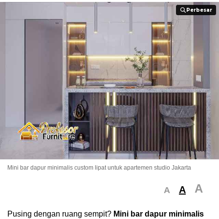
Perbesar
Perbesar
Mini bar dapur minimalis custom lipat untuk apartemen studio Jakarta
A
A
A
Pusing dengan ruang sempit?
Mini bar dapur minimalis