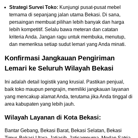
Strategi Survei Toko:
Kunjungi pusat-pusat mebel
ternama di sepanjang jalan utama Bekasi. Di sana,
persaingan membuat pilihan lebih banyak dan harga
lebih kompetitif. Selalu bawa meteran dan catatan
kriteria Anda. Jangan ragu untuk membuka, menutup,
dan memeriksa setiap sudut lemari yang Anda minati.
Konfirmasi Jangkauan Pengiriman
Lemari ke Seluruh Wilayah Bekasi
Ini adalah detail logistik yang krusial. Pastikan penjual,
baik toko maupun pengrajin, memiliki jangkauan layanan
yang mencakup alamat Anda, terutama jika Anda tinggal di
area kabupaten yang lebih jauh.
Wilayah Layanan di Kota Bekasi:
Bantar Gebang, Bekasi Barat, Bekasi Selatan, Bekasi
Timur, Bekasi Utara, Jatiasih, Jatisampurna, Medan Satria,