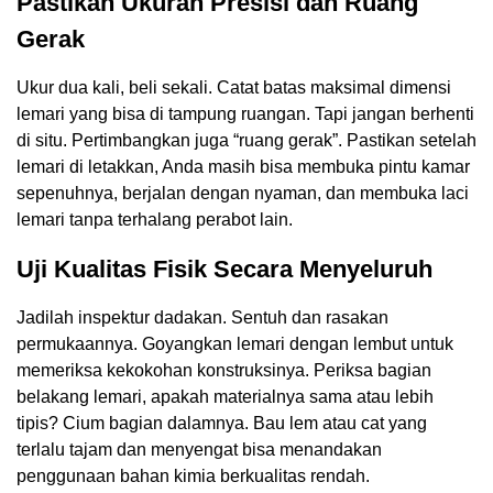
Pastikan Ukuran Presisi dan Ruang
Gerak
Ukur dua kali, beli sekali. Catat batas maksimal dimensi
lemari yang bisa di tampung ruangan. Tapi jangan berhenti
di situ. Pertimbangkan juga “ruang gerak”. Pastikan setelah
lemari di letakkan, Anda masih bisa membuka pintu kamar
sepenuhnya, berjalan dengan nyaman, dan membuka laci
lemari tanpa terhalang perabot lain.
Uji Kualitas Fisik Secara Menyeluruh
Jadilah inspektur dadakan. Sentuh dan rasakan
permukaannya. Goyangkan lemari dengan lembut untuk
memeriksa kekokohan konstruksinya. Periksa bagian
belakang lemari, apakah materialnya sama atau lebih
tipis? Cium bagian dalamnya. Bau lem atau cat yang
terlalu tajam dan menyengat bisa menandakan
penggunaan bahan kimia berkualitas rendah.