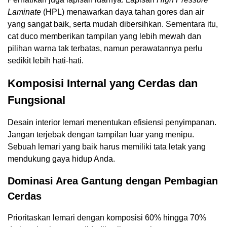
Laminate
(HPL) menawarkan daya tahan gores dan air
yang sangat baik, serta mudah dibersihkan. Sementara itu,
cat duco memberikan tampilan yang lebih mewah dan
pilihan warna tak terbatas, namun perawatannya perlu
sedikit lebih hati-hati.
Komposisi Internal yang Cerdas dan
Fungsional
Desain interior lemari menentukan efisiensi penyimpanan.
Jangan terjebak dengan tampilan luar yang menipu.
Sebuah lemari yang baik harus memiliki tata letak yang
mendukung gaya hidup Anda.
Dominasi Area Gantung dengan Pembagian
Cerdas
Prioritaskan lemari dengan komposisi 60% hingga 70%