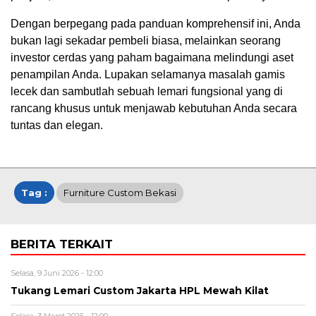
Dengan berpegang pada panduan komprehensif ini, Anda
bukan lagi sekadar pembeli biasa, melainkan seorang
investor cerdas yang paham bagaimana melindungi aset
penampilan Anda. Lupakan selamanya masalah gamis
lecek dan sambutlah sebuah lemari fungsional yang di
rancang khusus untuk menjawab kebutuhan Anda secara
tuntas dan elegan.
Tag :
Furniture Custom Bekasi
BERITA TERKAIT
Selasa, 9 Juni 2026 - 12:00
Tukang Lemari Custom Jakarta HPL Mewah Kilat