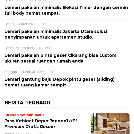
Selasa, 3 Maret 2026 - 12:00
Lemari pakaian minimalis Bekasi Timur dengan cermin
full body hemat tempat.
Senin, 2 Maret 2026 - 12:00
Lemari pakaian minimalis Jakarta Utara solusi
penyimpanan untuk apartemen studio.
Sabtu, 28 Februari 2026 - 12:00
Lemari pakaian pintu geser Cikarang bisa custom
ukuran sesuai ruangan rumah anda
Minggu, 22 Februari 2026 - 12:00
Lemari gantung baju Depok pintu geser (sliding)
hemat ruang kamar sempit
BERITA TERBARU
Kitchen set minimalis
Jasa Kabinet Dapur Japandi HPL
Premium Gratis Desain