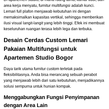
area kerja menyatu, furnitur multifungsi adalah kunci.
Lemari full plafon menjawab kebutuhan ini dengan
memaksimalkan kapasitas vertikal, sehingga memberikan
ilusi visual langit-langit yang lebih tinggi. Efek ini membuat
keseluruhan ruangan terasa lebih lega dan terbuka.
Desain Cerdas Custom Lemari
Pakaian Multifungsi untuk
Apartemen Studio Bogor
Daya tarik utama furnitur custom terletak pada
fleksibilitasnya. Anda bisa merancang sebuah perabot
yang menjawab lebih dari satu kebutuhan, menjadikannya
solusi sempurna untuk hunian kompak.
Menggabungkan Fungsi Penyimpanan
dengan Area Lain