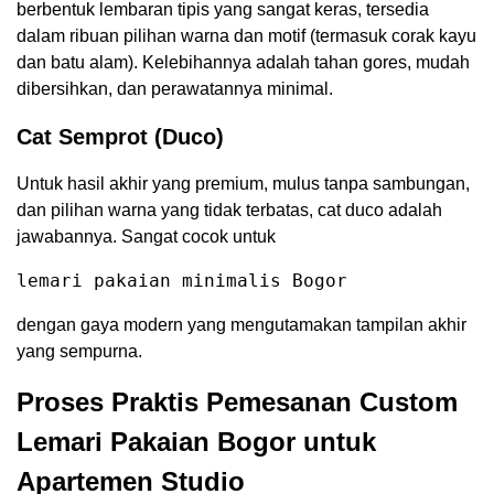
berbentuk lembaran tipis yang sangat keras, tersedia
dalam ribuan pilihan warna dan motif (termasuk corak kayu
dan batu alam). Kelebihannya adalah tahan gores, mudah
dibersihkan, dan perawatannya minimal.
Cat Semprot (Duco)
Untuk hasil akhir yang premium, mulus tanpa sambungan,
dan pilihan warna yang tidak terbatas, cat duco adalah
jawabannya. Sangat cocok untuk
lemari pakaian minimalis Bogor
dengan gaya modern yang mengutamakan tampilan akhir
yang sempurna.
Proses Praktis Pemesanan Custom
Lemari Pakaian Bogor untuk
Apartemen Studio