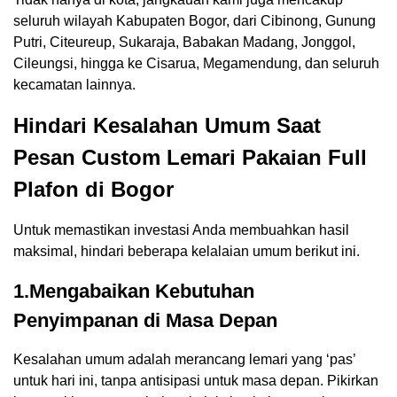
seluruh wilayah Kabupaten Bogor, dari Cibinong, Gunung
Putri, Citeureup, Sukaraja, Babakan Madang, Jonggol,
Cileungsi, hingga ke Cisarua, Megamendung, dan seluruh
kecamatan lainnya.
Hindari Kesalahan Umum Saat
Pesan Custom Lemari Pakaian Full
Plafon di Bogor
Untuk memastikan investasi Anda membuahkan hasil
maksimal, hindari beberapa kelalaian umum berikut ini.
1.Mengabaikan Kebutuhan
Penyimpanan di Masa Depan
Kesalahan umum adalah merancang lemari yang ‘pas’
untuk hari ini, tanpa antisipasi untuk masa depan. Pikirkan