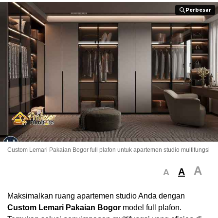
Perbesar
Perbesar
Custom Lemari Pakaian Bogor full plafon untuk apartemen studio multifungsi
A
A
A
Maksimalkan ruang apartemen studio Anda dengan
Custom Lemari Pakaian Bogor
model full plafon.