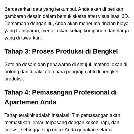
Berdasarkan data yang terkumpul, Anda akan di berikan
gambaran desain dalam bentuk sketsa atau visualisasi 3D.
Bersamaan dengan itu, Anda akan menerima rincian biaya
yang transparan, menjelaskan setiap komponen dari harga
yang di tawarkan.
Tahap 3: Proses Produksi di Bengkel
Setelah desain dan penawaran di setujui, material akan di
potong dan di rakit oleh para pengrajin ahli di bengkel
produksi.
Tahap 4: Pemasangan Profesional di
Apartemen Anda
Tahap terakhir adalah instalasi. Tim pemasangan akan
memastikan lemari terpasang dengan kokoh, rapi, dan
presisi, sehingga siap untuk Anda gunakan selama