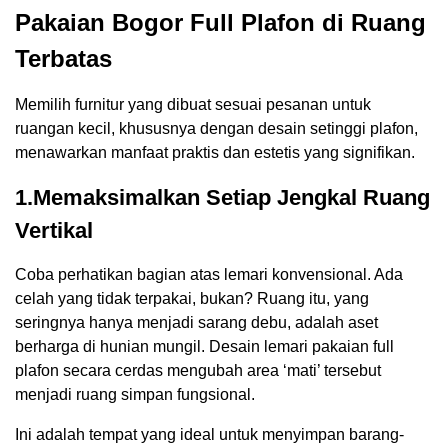
Pakaian Bogor Full Plafon di Ruang
Terbatas
Memilih furnitur yang dibuat sesuai pesanan untuk
ruangan kecil, khususnya dengan desain setinggi plafon,
menawarkan manfaat praktis dan estetis yang signifikan.
1.Memaksimalkan Setiap Jengkal Ruang
Vertikal
Coba perhatikan bagian atas lemari konvensional. Ada
celah yang tidak terpakai, bukan? Ruang itu, yang
seringnya hanya menjadi sarang debu, adalah aset
berharga di hunian mungil. Desain lemari pakaian full
plafon secara cerdas mengubah area ‘mati’ tersebut
menjadi ruang simpan fungsional.
Ini adalah tempat yang ideal untuk menyimpan barang-