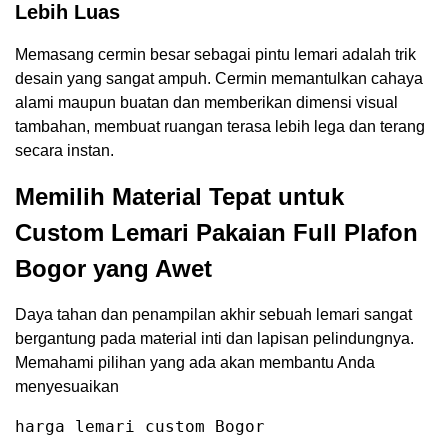
Lebih Luas
Memasang cermin besar sebagai pintu lemari adalah trik
desain yang sangat ampuh. Cermin memantulkan cahaya
alami maupun buatan dan memberikan dimensi visual
tambahan, membuat ruangan terasa lebih lega dan terang
secara instan.
Memilih Material Tepat untuk
Custom Lemari Pakaian Full Plafon
Bogor yang Awet
Daya tahan dan penampilan akhir sebuah lemari sangat
bergantung pada material inti dan lapisan pelindungnya.
Memahami pilihan yang ada akan membantu Anda
menyesuaikan
harga lemari custom Bogor