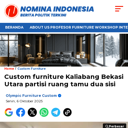
BERANDA
ABOUT US PROFESOR FURNITURE WORKSHOP INTE
/
Home
Custom Furniture
Custom furniture Kaliabang Bekasi
Utara partisi ruang tamu dua sisi
Olympic Furniture Custom
Senin, 6 Oktober 2025
Perbesar
Perbesar