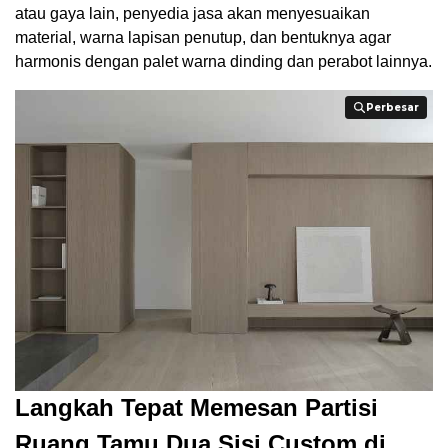
atau gaya lain, penyedia jasa akan menyesuaikan
material, warna lapisan penutup, dan bentuknya agar
harmonis dengan palet warna dinding dan perabot lainnya.
Perbesar
Perbesar
Langkah Tepat Memesan Partisi
Ruang Tamu Dua Sisi Custom di