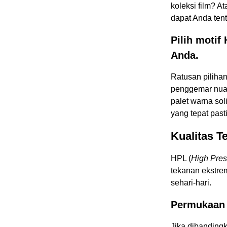
koleksi film? A
dapat Anda ten
Pilih motif
Anda.
Ratusan piliha
penggemar nua
palet warna so
yang tepat pasti
Kualitas T
HPL (
High Pres
tekanan ekstre
sehari-hari.
Permukaan l
Jika dibandingk