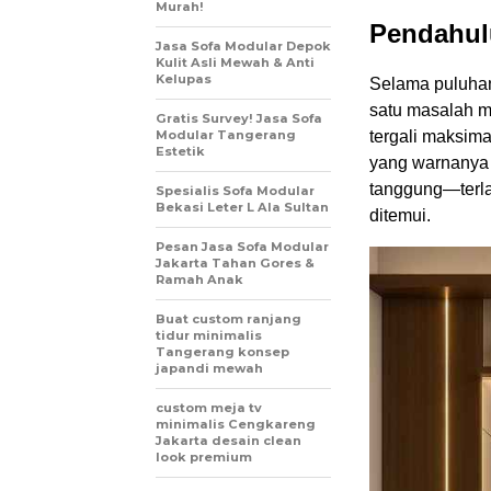
Murah!
Pendahul
Jasa Sofa Modular Depok
Kulit Asli Mewah & Anti
Kelupas
Selama puluhan 
satu masalah m
Gratis Survey! Jasa Sofa
Modular Tangerang
tergali maksim
Estetik
yang warnanya “
tanggung—terlal
Spesialis Sofa Modular
Bekasi Leter L Ala Sultan
ditemui.
Pesan Jasa Sofa Modular
Jakarta Tahan Gores &
Ramah Anak
Buat custom ranjang
tidur minimalis
Tangerang konsep
japandi mewah
custom meja tv
minimalis Cengkareng
Jakarta desain clean
look premium