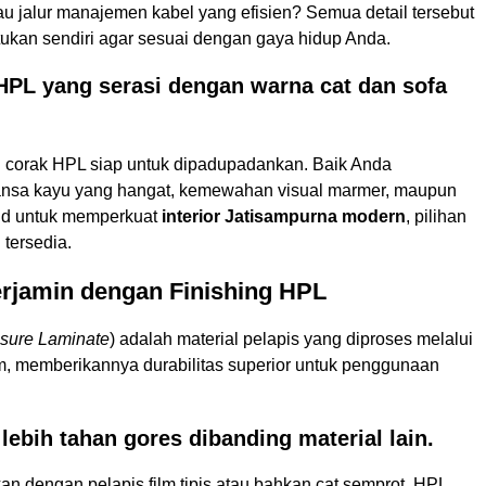
tau jalur manajemen kabel yang efisien? Semua detail tersebut
tukan sendiri agar sesuai dengan gaya hidup Anda.
 HPL yang serasi dengan warna cat dan sofa
n corak HPL siap untuk dipadupadankan. Baik Anda
nsa kayu yang hangat, kemewahan visual marmer, maupun
lid untuk memperkuat
interior Jatisampurna modern
, pilihan
 tersedia.
erjamin dengan Finishing HPL
sure Laminate
) adalah material pelapis yang diproses melalui
m, memberikannya durabilitas superior untuk penggunaan
ebih tahan gores dibanding material lain.
an dengan pelapis film tipis atau bahkan cat semprot, HPL