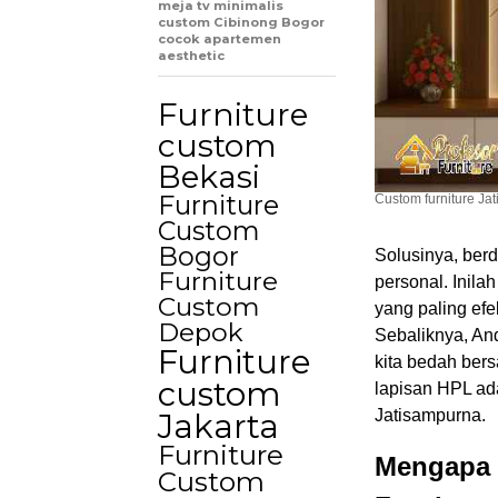
meja tv minimalis
custom Cibinong Bogor
cocok apartemen
aesthetic
Furniture
custom
Bekasi
Furniture
Custom furniture Ja
Custom
Bogor
Solusinya, ber
Furniture
personal. Inil
Custom
yang paling efek
Depok
Sebaliknya, An
Furniture
kita bedah be
custom
lapisan HPL ad
Jatisampurna.
Jakarta
Furniture
Mengapa 
Custom