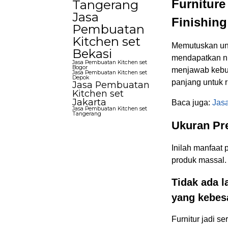
Furniture
Tangerang
Jasa
Finishin
Pembuatan
Kitchen set
Memutuskan unt
Bekasi
mendapatkan nil
Jasa Pembuatan Kitchen set
Bogor
menjawab kebut
Jasa Pembuatan Kitchen set
Depok
panjang untuk 
Jasa Pembuatan
Kitchen set
Jakarta
Baca juga:
Jasa
Jasa Pembuatan Kitchen set
Tangerang
Ukuran Pr
Inilah manfaat 
produk massal.
Tidak ada l
yang kebes
Furnitur jadi s