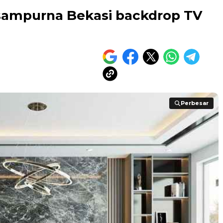
isampurna Bekasi backdrop TV
Perbesar
Perbesar