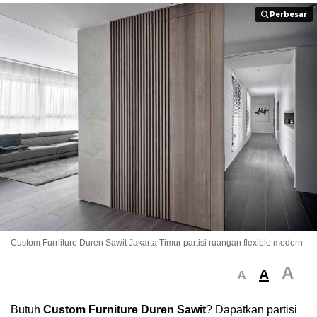
Perbesar
Perbesar
Custom Furniture Duren Sawit Jakarta Timur partisi ruangan flexible modern
A
A
A
Butuh
Custom Furniture Duren Sawit
? Dapatkan partisi