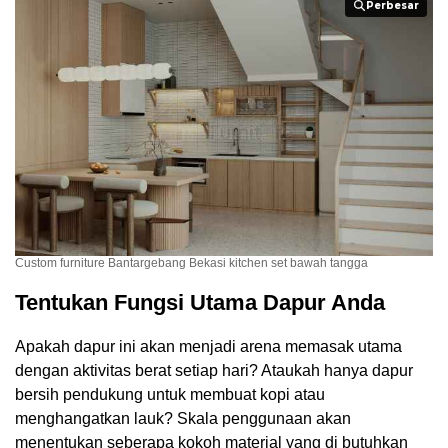
Perbesar
Perbesar
Custom furniture Bantargebang Bekasi kitchen set bawah tangga
Tentukan Fungsi Utama Dapur Anda
Apakah dapur ini akan menjadi arena memasak utama
dengan aktivitas berat setiap hari? Ataukah hanya dapur
bersih pendukung untuk membuat kopi atau
menghangatkan lauk? Skala penggunaan akan
menentukan seberapa kokoh material yang di butuhkan