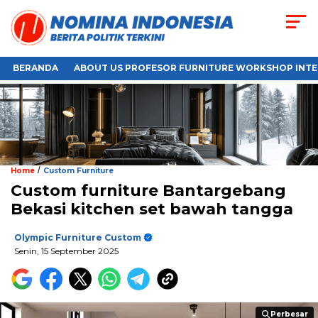
BERANDA
ABOUT US PROFESOR FURNITURE WORKSHOP INTE
/
Home
Custom Furniture
Custom furniture Bantargebang
Bekasi kitchen set bawah tangga
Olympic Furniture Custom
Senin, 15 September 2025
Perbesar
Perbesar